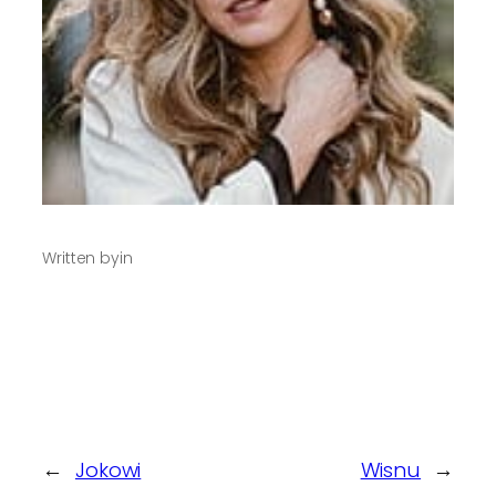
Written by
in
←
Jokowi
Wisnu
→