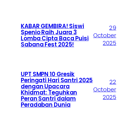
KABAR GEMBIRA! Siswi
29
Spenio Raih Juara 3
October
Lomba Cipta Baca Puisi
2025
Sabana Fest 2025!
UPT SMPN 10 Gresik
Peringati Hari Santri 2025
22
dengan Upacara
October
Khidmat: Teguhkan
2025
Peran Santri dalam
Peradaban Dunia