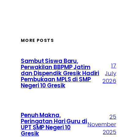
MORE POSTS
Sambut Siswa Baru,
17
Perwakilan BBPMP Jatim
dan Dispendik Gresik Hadiri
July
Pembukaan MPLS di SMP
2026
Negeri 10 Gresik
Penuh Makna,
25
Peringatan Hari Guru di
November
UPT SMP Negeri 10
2025
Gresik