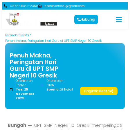
0878-4684-2358
spenio.official@gmail.com
Hubungi
Beranda
Berita
Penuh Makna, Peringatan Hari Guru di UPT SMP Negeri 10 Gresik
Penuh Makna,
Peringatan Hari
Guru di UPT SMP
Negeri 10 Gresik
Diterbitkan
Diterbitkan
Pada :
Oleh :
Tue, 25
Spenio.official
Bagikan Berita
November
2025
Bungah —
UPT SMP Negeri 10 Gresik memperingati