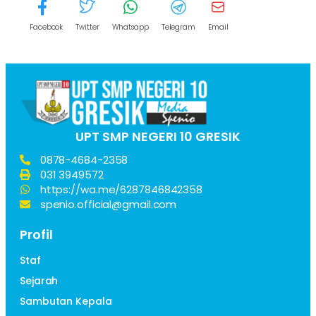
Facebook
Twitter
Whatsapp
Telegram
Email
UPT SMP NEGERI 10 GRESIK
0878-4684-2358
031 3949572
https://wa.me/6287846842358
spenio.official@gmail.com
Profil
Staf
Sejarah
Sambutan Kepala