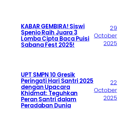
KABAR GEMBIRA! Siswi
29
Spenio Raih Juara 3
October
Lomba Cipta Baca Puisi
2025
Sabana Fest 2025!
UPT SMPN 10 Gresik
Peringati Hari Santri 2025
22
dengan Upacara
October
Khidmat: Teguhkan
2025
Peran Santri dalam
Peradaban Dunia