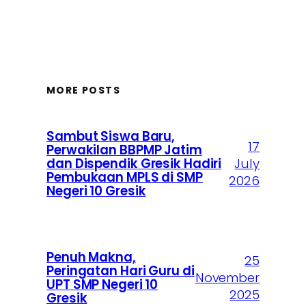
MORE POSTS
Sambut Siswa Baru,
17
Perwakilan BBPMP Jatim
dan Dispendik Gresik Hadiri
July
Pembukaan MPLS di SMP
2026
Negeri 10 Gresik
Penuh Makna,
25
Peringatan Hari Guru di
November
UPT SMP Negeri 10
2025
Gresik