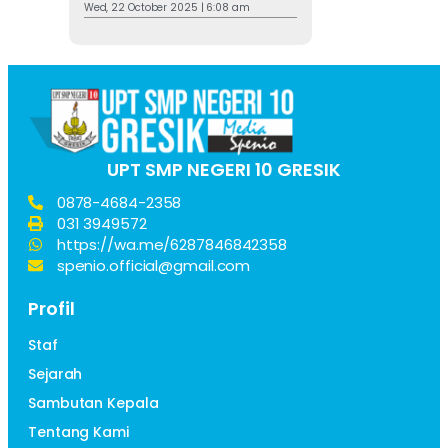
Wed, 22 October 2025 | 6:08 am
UPT SMP NEGERI 10 GRESIK
0878-4684-2358
031 3949572
https://wa.me/6287846842358
spenio.official@gmail.com
Profil
Staf
Sejarah
Sambutan Kepala
Tentang Kami