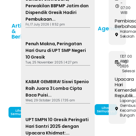
-
Perwakilan BBPMP Jatim dan
07.00
Dispendik Gresik Hadiri
WIB
Pembukaan...
Pembias
Artikel
Fri, 17 July 2026 | 8:52 pm
Berbaha
Agenda
&
Halama
Berita
Sekolah
Penuh Makna, Peringatan
Hari Guru di UPT SMP Negeri
17
07.00
10 Gresik
Aug
WIB
Tue, 25 November 2025 | 4:27 pm
2026
-
Selesai
Upacara
KABAR GEMBIRA! Siswi Spenio
Hari
Raih Juara 3 Lomba Cipta
Kemerde
Baca Puisi...
Republik...
Wed, 29 October 2025 | 7:35 am
Lapang
Gembus
Lihat
Kecama
Lihat
Semuanya
Semuanya
Bungah
UPT SMPN 10 Gresik Peringati
Hari Santri 2025 dengan
Upacara Khidmat:...