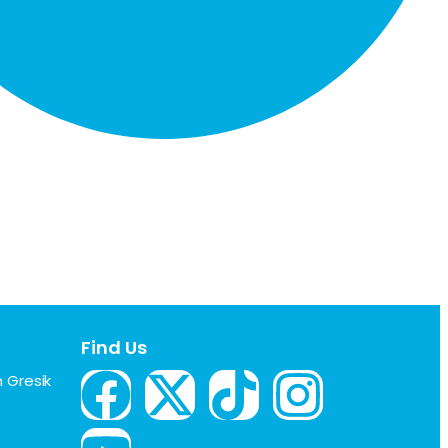
Find Us
 Gresik