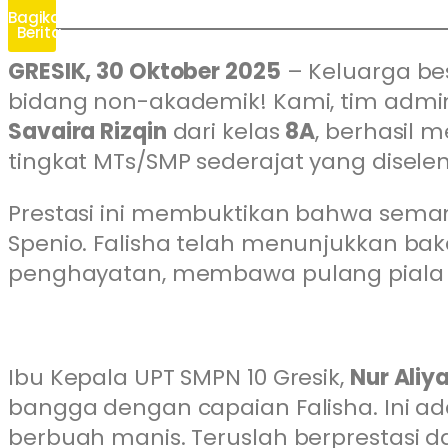
Bagikan
Berita
GRESIK, 30 Oktober 2025
– Keluarga bes
bidang non-akademik! Kami, tim adm
Savaira Rizqin
dari kelas
8A
, berhasil 
tingkat MTs/SMP sederajat yang disele
Prestasi ini membuktikan bahwa seman
Spenio. Falisha telah menunjukkan b
penghayatan, membawa pulang piala
Ibu Kepala UPT SMPN 10 Gresik,
Nur Aliya
bangga dengan capaian Falisha. Ini ad
berbuah manis. Teruslah berprestasi da