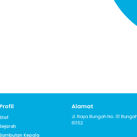
Profil
Alamat
Jl. Raya Bungah No. 01 Bungah
Staf
61152
Sejarah
Sambutan Kepala