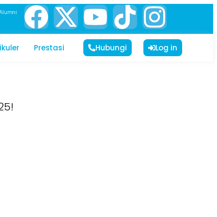
Alumni
ikuler
Prestasi
Hubungi
Log in
25!