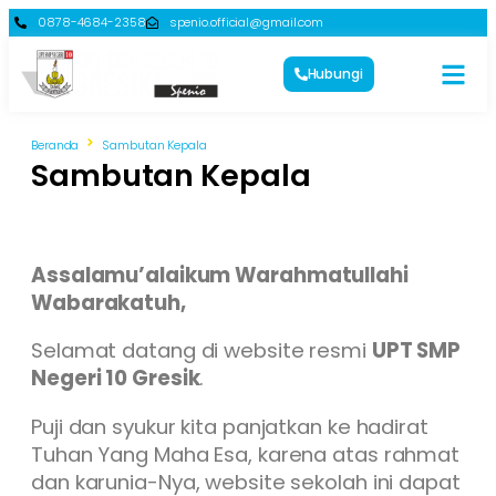
0878-4684-2358
spenio.official@gmail.com
Hubungi
Beranda
Sambutan Kepala
Sambutan Kepala
Assalamu’alaikum Warahmatullahi
Wabarakatuh,
Selamat datang di website resmi
UPT SMP
Negeri 10 Gresik
.
Puji dan syukur kita panjatkan ke hadirat
Tuhan Yang Maha Esa, karena atas rahmat
dan karunia-Nya, website sekolah ini dapat