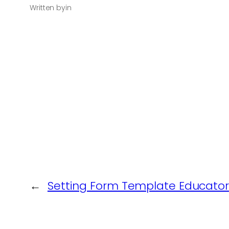
Written by
in
←
Setting Form Template Educator