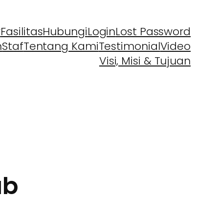
r
Fasilitas
Hubungi
Login
Lost Password
h
Staf
Tentang Kami
Testimonial
Video
Visi, Misi & Tujuan
ab