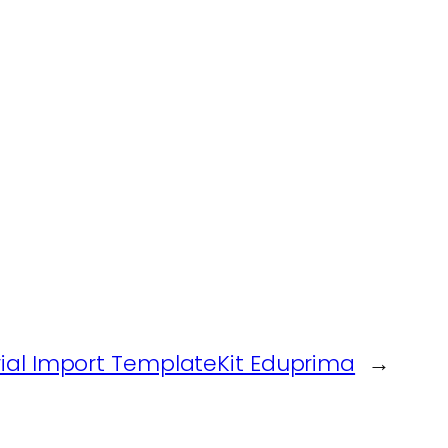
rial Import TemplateKit Eduprima
→