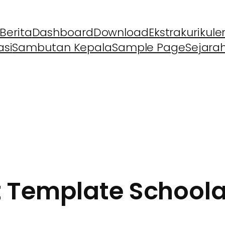
Berita
Dashboard
Download
Ekstrakurikule
asi
Sambutan Kepala
Sample Page
Sejara
 Template School