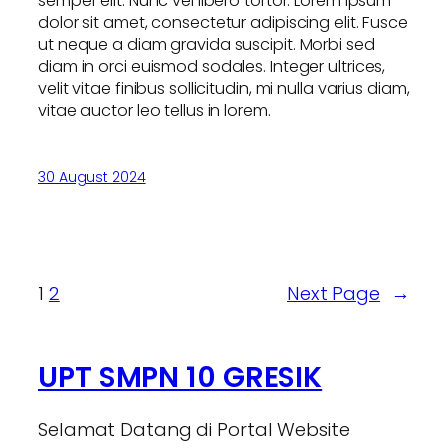
semper elit. Nunc vel libero tortor. Lorem ipsum
dolor sit amet, consectetur adipiscing elit. Fusce
ut neque a diam gravida suscipit. Morbi sed
diam in orci euismod sodales. Integer ultrices,
velit vitae finibus sollicitudin, mi nulla varius diam,
vitae auctor leo tellus in lorem.
30 August 2024
1
2
Next Page
→
UPT SMPN 10 GRESIK
Selamat Datang di Portal Website