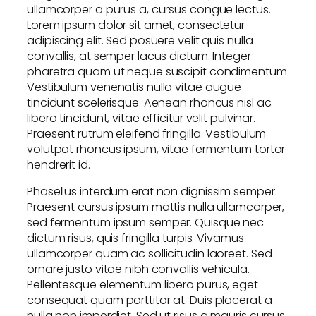
ullamcorper a purus a, cursus congue lectus.
Lorem ipsum dolor sit amet, consectetur
adipiscing elit. Sed posuere velit quis nulla
convallis, at semper lacus dictum. Integer
pharetra quam ut neque suscipit condimentum.
Vestibulum venenatis nulla vitae augue
tincidunt scelerisque. Aenean rhoncus nisl ac
libero tincidunt, vitae efficitur velit pulvinar.
Praesent rutrum eleifend fringilla. Vestibulum
volutpat rhoncus ipsum, vitae fermentum tortor
hendrerit id.
Phasellus interdum erat non dignissim semper.
Praesent cursus ipsum mattis nulla ullamcorper,
sed fermentum ipsum semper. Quisque nec
dictum risus, quis fringilla turpis. Vivamus
ullamcorper quam ac sollicitudin laoreet. Sed
ornare justo vitae nibh convallis vehicula.
Pellentesque elementum libero purus, eget
consequat quam porttitor at. Duis placerat a
nulla non imperdiet. Sed ut risus a mauris cursus