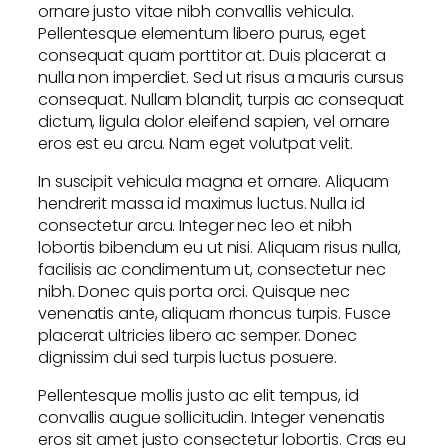
ornare justo vitae nibh convallis vehicula.
Pellentesque elementum libero purus, eget
consequat quam porttitor at. Duis placerat a
nulla non imperdiet. Sed ut risus a mauris cursus
consequat. Nullam blandit, turpis ac consequat
dictum, ligula dolor eleifend sapien, vel ornare
eros est eu arcu. Nam eget volutpat velit.
In suscipit vehicula magna et ornare. Aliquam
hendrerit massa id maximus luctus. Nulla id
consectetur arcu. Integer nec leo et nibh
lobortis bibendum eu ut nisi. Aliquam risus nulla,
facilisis ac condimentum ut, consectetur nec
nibh. Donec quis porta orci. Quisque nec
venenatis ante, aliquam rhoncus turpis. Fusce
placerat ultricies libero ac semper. Donec
dignissim dui sed turpis luctus posuere.
Pellentesque mollis justo ac elit tempus, id
convallis augue sollicitudin. Integer venenatis
eros sit amet justo consectetur lobortis. Cras eu