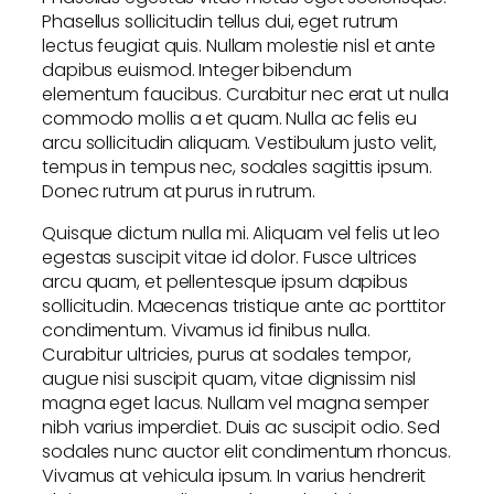
Phasellus sollicitudin tellus dui, eget rutrum
lectus feugiat quis. Nullam molestie nisl et ante
dapibus euismod. Integer bibendum
elementum faucibus. Curabitur nec erat ut nulla
commodo mollis a et quam. Nulla ac felis eu
arcu sollicitudin aliquam. Vestibulum justo velit,
tempus in tempus nec, sodales sagittis ipsum.
Donec rutrum at purus in rutrum.
Quisque dictum nulla mi. Aliquam vel felis ut leo
egestas suscipit vitae id dolor. Fusce ultrices
arcu quam, et pellentesque ipsum dapibus
sollicitudin. Maecenas tristique ante ac porttitor
condimentum. Vivamus id finibus nulla.
Curabitur ultricies, purus at sodales tempor,
augue nisi suscipit quam, vitae dignissim nisl
magna eget lacus. Nullam vel magna semper
nibh varius imperdiet. Duis ac suscipit odio. Sed
sodales nunc auctor elit condimentum rhoncus.
Vivamus at vehicula ipsum. In varius hendrerit