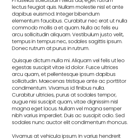
Phasellus sollicitudin tellus dui, eget rutrum
lectus feugiat quis. Nullam molestie nisl et ante
dapibus euismod. Integer bibendum
elementum faucibus. Curabitur nec erat ut nulla
commodo mollis a et quam. Nulla ac felis eu
arcu sollicitudin aliquam. Vestibulum justo velit,
tempus in tempus nec, sodales sagittis ipsum.
Donec rutrum at purus in rutrum.
Quisque dictum nulla mi. Aliquam vel felis ut leo
egestas suscipit vitae id dolor. Fusce ultrices
arcu quam, et pellentesque ipsum dapibus
sollicitudin. Maecenas tristique ante ac porttitor
condimentum. Vivamus id finibus nulla.
Curabitur ultricies, purus at sodales tempor,
augue nisi suscipit quam, vitae dignissim nisl
magna eget lacus. Nullam vel magna semper
nibh varius imperdiet. Duis ac suscipit odio. Sed
sodales nunc auctor elit condimentum rhoncus.
Vivamus at vehicula ipsum. In varius hendrerit