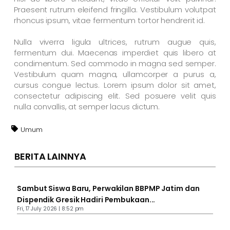
Praesent rutrum eleifend fringilla. Vestibulum volutpat
rhoncus ipsum, vitae fermentum tortor hendrerit id.
Nulla viverra ligula ultrices, rutrum augue quis,
fermentum dui. Maecenas imperdiet quis libero at
condimentum. Sed commodo in magna sed semper.
Vestibulum quam magna, ullamcorper a purus a,
cursus congue lectus. Lorem ipsum dolor sit amet,
consectetur adipiscing elit. Sed posuere velit quis
nulla convallis, at semper lacus dictum.
Umum
BERITA LAINNYA
Sambut Siswa Baru, Perwakilan BBPMP Jatim dan
Dispendik Gresik Hadiri Pembukaan...
Fri, 17 July 2026 | 8:52 pm