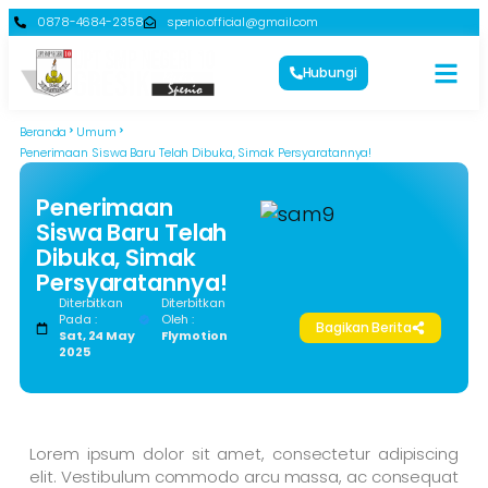
0878-4684-2358
spenio.official@gmail.com
Hubungi
Beranda
Umum
Penerimaan Siswa Baru Telah Dibuka, Simak Persyaratannya!
Penerimaan
Siswa Baru Telah
Dibuka, Simak
Persyaratannya!
Diterbitkan
Diterbitkan
Pada :
Oleh :
Bagikan Berita
Sat, 24 May
Flymotion
2025
Lorem ipsum dolor sit amet, consectetur adipiscing
elit. Vestibulum commodo arcu massa, ac consequat