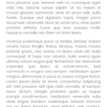
eros placerat quis. Aenean velit mi, consequat eget
odio nec, lobortis cursus sapien. Ut eu mauris id
mauris gravida commodo vitae sit amet velit. Nulla
facilisi. Quisque sed dignissim turpis. Integer porta
accumsan venenatis. Nunc sit amet arcu vitae quam
porttitor efficitur. Fusce quis eros suscipit, mollis
neque a, convallis nisi. Etiam ac dolor libero.
Vivamus scelerisque purus ut facilisis ultricies. Nullam
ornare, lacus fringilla finibus tempus, mauris mauris
pulvinar ipsum, nec viverra mi libero vitae elit. Nulla
consequat id turpis non lobortis. Nulla viverra ligula
ultrices, rutrum augue quis, fermentum dui. Maecenas
imperdiet quis libero at condimentum. Sed
commodo in magna sed semper. Vestibulum quam
magna, ullamcorper a purus a, cursus congue lectus.
Lorem ipsum dolor sit amet, consectetur adipiscing
elit. Sed posuere velit quis nulla convallis, at semper
lacus dictum. Integer pharetra quam ut neque
suscipit condimentum. Vestibulum venenatis nulla
vitae augue tincidunt scelerisque. Aenean rhoncus
nisl ac libero tincidunt, vitae efficitur velit pulvinar.