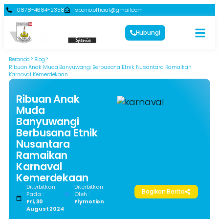
0878-4684-2358
spenio.official@gmail.com
Hubungi
Beranda
Blog
Ribuan Anak Muda Banyuwangi Berbusana Etnik Nusantara Ramaikan
Karnaval Kemerdekaan
Ribuan Anak
Muda
Banyuwangi
Berbusana Etnik
Nusantara
Ramaikan
Karnaval
Kemerdekaan
Diterbitkan
Diterbitkan
Bagikan Berita
Pada :
Oleh :
Fri, 30
Flymotion
August 2024