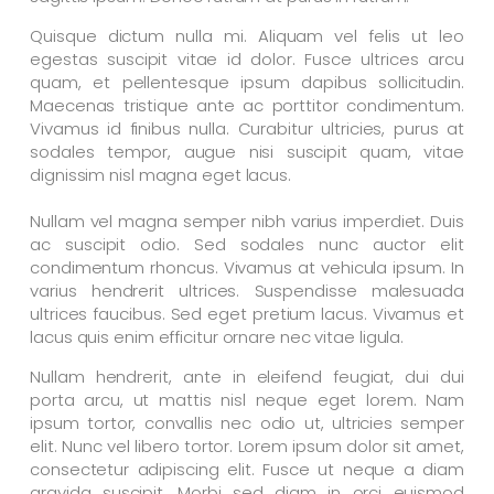
Quisque dictum nulla mi. Aliquam vel felis ut leo
egestas suscipit vitae id dolor. Fusce ultrices arcu
quam, et pellentesque ipsum dapibus sollicitudin.
Maecenas tristique ante ac porttitor condimentum.
Vivamus id finibus nulla. Curabitur ultricies, purus at
sodales tempor, augue nisi suscipit quam, vitae
dignissim nisl magna eget lacus.
Nullam vel magna semper nibh varius imperdiet. Duis
ac suscipit odio. Sed sodales nunc auctor elit
condimentum rhoncus. Vivamus at vehicula ipsum. In
varius hendrerit ultrices. Suspendisse malesuada
ultrices faucibus. Sed eget pretium lacus. Vivamus et
lacus quis enim efficitur ornare nec vitae ligula.
Nullam hendrerit, ante in eleifend feugiat, dui dui
porta arcu, ut mattis nisl neque eget lorem. Nam
ipsum tortor, convallis nec odio ut, ultricies semper
elit. Nunc vel libero tortor. Lorem ipsum dolor sit amet,
consectetur adipiscing elit. Fusce ut neque a diam
gravida suscipit. Morbi sed diam in orci euismod