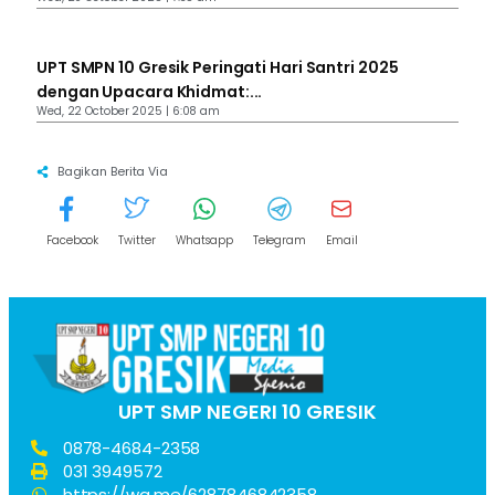
UPT SMPN 10 Gresik Peringati Hari Santri 2025
dengan Upacara Khidmat:...
Wed, 22 October 2025 | 6:08 am
Bagikan Berita Via
Facebook
Twitter
Whatsapp
Telegram
Email
UPT SMP NEGERI 10 GRESIK
0878-4684-2358
031 3949572
https://wa.me/6287846842358