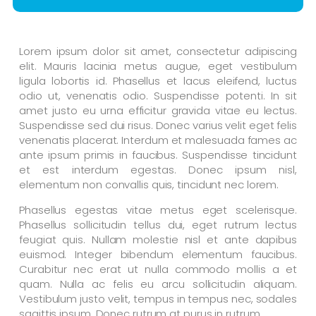
Lorem ipsum dolor sit amet, consectetur adipiscing
elit. Mauris lacinia metus augue, eget vestibulum
ligula lobortis id. Phasellus et lacus eleifend, luctus
odio ut, venenatis odio. Suspendisse potenti. In sit
amet justo eu urna efficitur gravida vitae eu lectus.
Suspendisse sed dui risus. Donec varius velit eget felis
venenatis placerat. Interdum et malesuada fames ac
ante ipsum primis in faucibus. Suspendisse tincidunt
et est interdum egestas. Donec ipsum nisl,
elementum non convallis quis, tincidunt nec lorem.
Phasellus egestas vitae metus eget scelerisque.
Phasellus sollicitudin tellus dui, eget rutrum lectus
feugiat quis. Nullam molestie nisl et ante dapibus
euismod. Integer bibendum elementum faucibus.
Curabitur nec erat ut nulla commodo mollis a et
quam. Nulla ac felis eu arcu sollicitudin aliquam.
Vestibulum justo velit, tempus in tempus nec, sodales
sagittis ipsum. Donec rutrum at purus in rutrum.