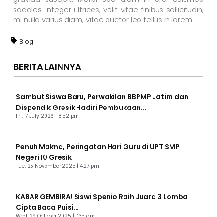
sodales. Integer ultrices, velit vitae finibus sollicitudin,
mi nulla varius diam, vitae auctor leo tellus in lorem.
Blog
BERITA LAINNYA
Sambut Siswa Baru, Perwakilan BBPMP Jatim dan
Dispendik Gresik Hadiri Pembukaan...
Fri, 17 July 2026 | 8:52 pm
Penuh Makna, Peringatan Hari Guru di UPT SMP
Negeri 10 Gresik
Tue, 25 November 2025 | 4:27 pm
KABAR GEMBIRA! Siswi Spenio Raih Juara 3 Lomba
Cipta Baca Puisi...
Wed, 29 October 2025 | 7:35 am