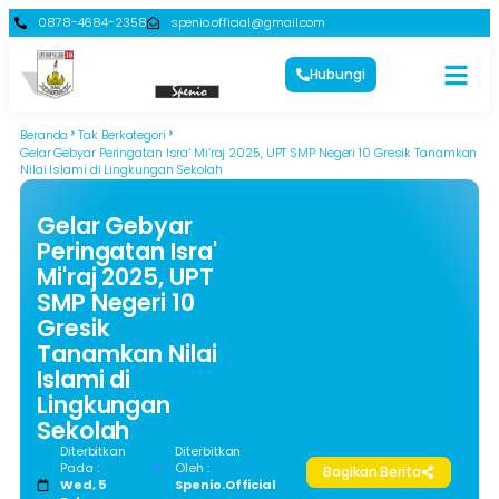
0878-4684-2358
spenio.official@gmail.com
Hubungi
Beranda
Tak Berkategori
Gelar Gebyar Peringatan Isra’ Mi’raj 2025, UPT SMP Negeri 10 Gresik Tanamkan
Nilai Islami di Lingkungan Sekolah
Gelar Gebyar
Peringatan Isra'
Mi'raj 2025, UPT
SMP Negeri 10
Gresik
Tanamkan Nilai
Islami di
Lingkungan
Sekolah
Diterbitkan
Diterbitkan
Pada :
Oleh :
Bagikan Berita
Wed, 5
Spenio.official