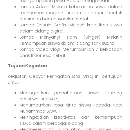
menyampaikan pesan-pesan keagamaan.
Lomba Adzan: Melatih keberanian siswa dalam
mengumandangkan Adzan sebagai bentuk
persiapan bermasyarakat sosial.
Lomba Desain Grafis: Melatih kreatifitas siswa
dalam bidang digital.
Lomba Menyanyi Islami (Singer): Melatih
kemampuan siswa dalam bidang tarik suara.
Lomba Video Vlog: Menumbuhkan 7 kebiasaan
anak Indonesia hebat.
Tujuan Kegiatan
Kegiatan Gebyar Peringatan Isra’ Mi’raj ini bertujuan
untuk:
Meningkatkan pemahaman siswa tentang
peristiwa Isra’ Mi’raj.
Menumbuhkan rasa cinta siswa kepada Nabi
Muhammad SAW.
Meningkatkan kreativitas dan kemampuan
siswa dalam berbagai bidang.
Mempererat tali silaturahmi antar siswa dan