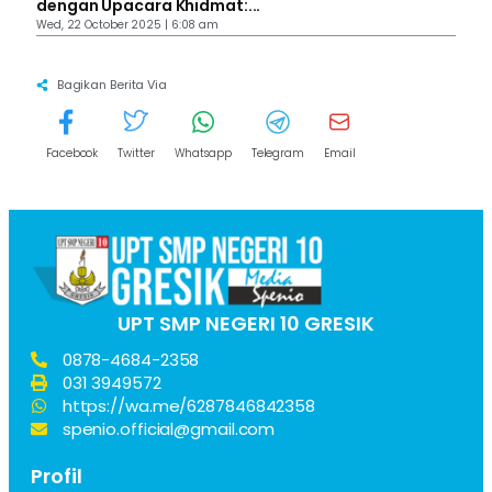
dengan Upacara Khidmat:...
Wed, 22 October 2025 | 6:08 am
Bagikan Berita Via
Facebook
Twitter
Whatsapp
Telegram
Email
UPT SMP NEGERI 10 GRESIK
0878-4684-2358
031 3949572
https://wa.me/6287846842358
spenio.official@gmail.com
Profil