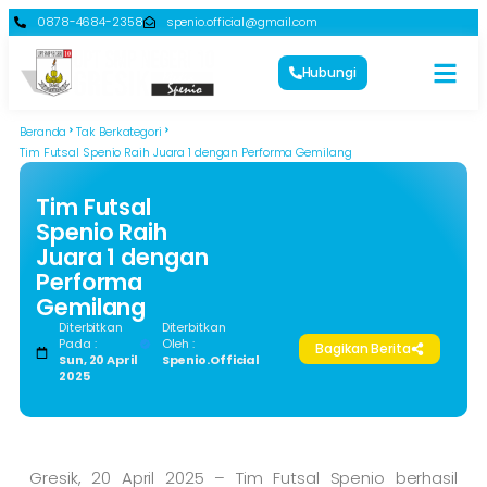
0878-4684-2358
spenio.official@gmail.com
Hubungi
Beranda
Tak Berkategori
Tim Futsal Spenio Raih Juara 1 dengan Performa Gemilang
Tim Futsal
Spenio Raih
Juara 1 dengan
Performa
Gemilang
Diterbitkan
Diterbitkan
Pada :
Oleh :
Bagikan Berita
Sun, 20 April
Spenio.official
2025
Gresik, 20 April 2025 – Tim Futsal Spenio berhasil