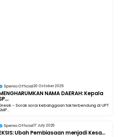
Spenio.official
20 October 2025
MENGHARUMKAN NAMA DAERAH: Kepala
SP...
Gresik – Sorak sorai kebanggaan tak terbendung di UPT
SMP...
Spenio.official
17 July 2025
EKSIS: Ubah Pembiasaan menjadi Kesa...