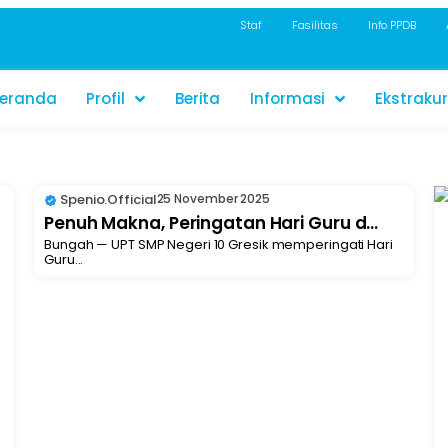
Staf
Fasilitas
Info PPDB
eranda
Profil
Berita
Informasi
Ekstrakur
Spenio.official
25 November 2025
Penuh Makna, Peringatan Hari Guru d...
Bungah — UPT SMP Negeri 10 Gresik memperingati Hari
Guru...