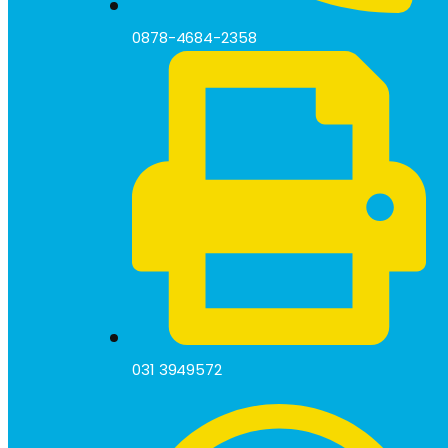
0878-4684-2358
031 3949572