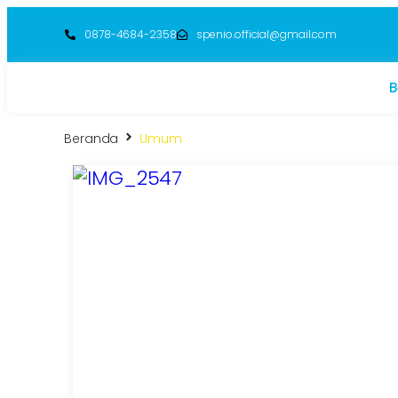
0878-4684-2358
spenio.official@gmail.com
B
Beranda
Umum