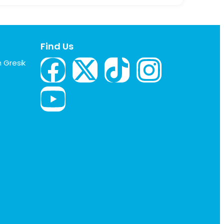
Find Us
 Gresik