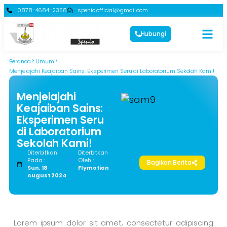
0878-4684-2358
spenio.official@gmail.com
Hubungi
Beranda
Umum
Menjelajahi Keajaiban Sains: Eksperimen Seru di Laboratorium Sekolah Kami!
Menjelajahi
Keajaiban Sains:
Eksperimen Seru
di Laboratorium
Sekolah Kami!
Diterbitkan
Diterbitkan
Pada :
Oleh :
Bagikan Berita
Sun, 18
Flymotion
August 2024
Lorem ipsum dolor sit amet, consectetur adipiscing