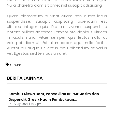
Nulla pharetra diam sit amet nisl suscipit adipiscing.
Quam elementum pulvinar etiam non quam lacus
suspendisse. Suscipit adipiscing bibendum est
ultricies integer quis. Pretium viverra suspendisse
potenti nullam ac tortor. Tempor orci dapibus ultrices
in iaculis nunc. Vitae semper quis lectus nulla at
volutpat diam ut. Est ullamcorper eget nulla facilisi.
Auctor eu augue ut lectus arcu bibendum at varius
vel. Egestas sed tempus urna et.
Umum
BERITA LAINNYA
Sambut Siswa Baru, Perwakilan BBPMP Jatim dan
Dispendik Gresik Hadiri Pembukaan...
Fri, 17 July 2026 | 8:52 pm