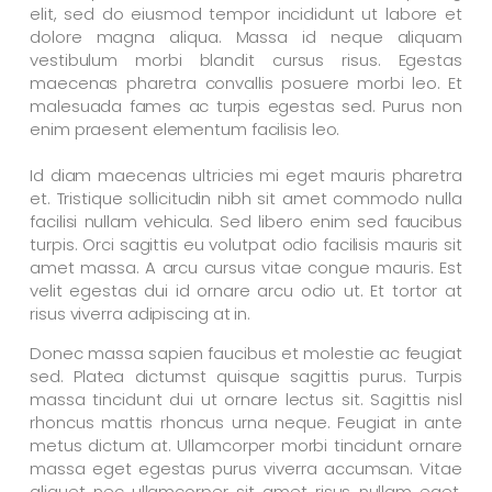
elit, sed do eiusmod tempor incididunt ut labore et
dolore magna aliqua. Massa id neque aliquam
vestibulum morbi blandit cursus risus. Egestas
maecenas pharetra convallis posuere morbi leo. Et
malesuada fames ac turpis egestas sed. Purus non
enim praesent elementum facilisis leo.
Id diam maecenas ultricies mi eget mauris pharetra
et. Tristique sollicitudin nibh sit amet commodo nulla
facilisi nullam vehicula. Sed libero enim sed faucibus
turpis. Orci sagittis eu volutpat odio facilisis mauris sit
amet massa. A arcu cursus vitae congue mauris. Est
velit egestas dui id ornare arcu odio ut. Et tortor at
risus viverra adipiscing at in.
Donec massa sapien faucibus et molestie ac feugiat
sed. Platea dictumst quisque sagittis purus. Turpis
massa tincidunt dui ut ornare lectus sit. Sagittis nisl
rhoncus mattis rhoncus urna neque. Feugiat in ante
metus dictum at. Ullamcorper morbi tincidunt ornare
massa eget egestas purus viverra accumsan. Vitae
aliquet nec ullamcorper sit amet risus nullam eget.