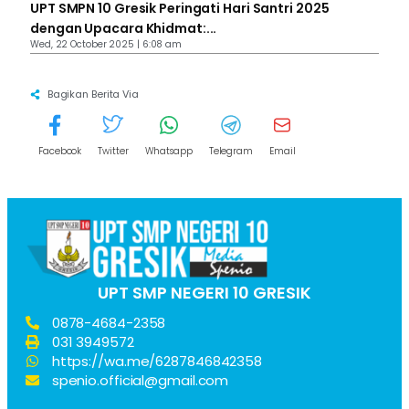
UPT SMPN 10 Gresik Peringati Hari Santri 2025
dengan Upacara Khidmat:...
Wed, 22 October 2025 | 6:08 am
Bagikan Berita Via
Facebook
Twitter
Whatsapp
Telegram
Email
UPT SMP NEGERI 10 GRESIK
0878-4684-2358
031 3949572
https://wa.me/6287846842358
spenio.official@gmail.com