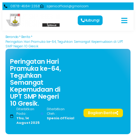
0878-4684-2358
spenio.official@gmail.com
Hubungi
Beranda
Berita
Peringatan Hari Pramuka ke-64, Teguhkan Semangat Kepemudaan di UPT
SMP Negeri 10 Gresik.
Peringatan Hari
Pramuka ke-64,
Teguhkan
Semangat
Kepemudaan di
UPT SMP Negeri
10 Gresik.
Diterbitkan
Diterbitkan
Bagikan Berita
Pada :
Oleh :
Thu, 14
Spenio.official
August 2025