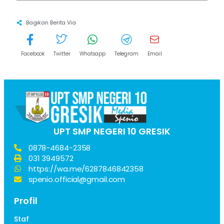
Bagikan Berita Via
Facebook
Twitter
Whatsapp
Telegram
Email
UPT SMP NEGERI 10 GRESIK
0878-4684-2358
031 3949572
https://wa.me/6287846842358
spenio.official@gmail.com
Profil
Staf