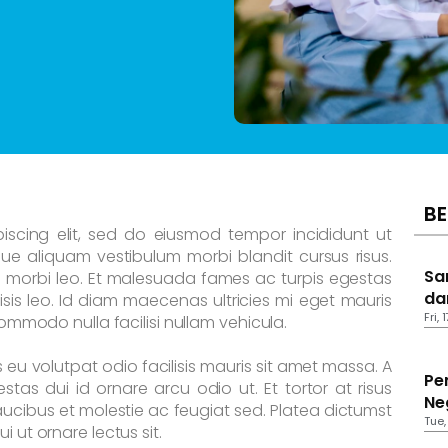
BE
iscing elit, sed do eiusmod tempor incididunt ut
e aliquam vestibulum morbi blandit cursus risus.
Sa
 morbi leo. Et malesuada fames ac turpis egestas
da
sis leo. Id diam maecenas ultricies mi eget mauris
Fri,
 commodo nulla facilisi nullam vehicula.
s eu volutpat odio facilisis mauris sit amet massa. A
Pe
stas dui id ornare arcu odio ut. Et tortor at risus
Ne
aucibus et molestie ac feugiat sed. Platea dictumst
Tue,
i ut ornare lectus sit.