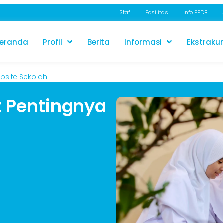
Staf
Fasilitas
Info PPDB
eranda
Profil
Berita
Informasi
Ekstrakur
bsite Sekolah
 Pentingnya