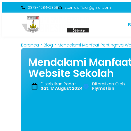
0878-4684-2358
spenio.official@gmail.com
B
Beranda
Blog
Mendalami Manfaat Pentingnya We
Mendalami Manfaat
Website Sekolah
Diterbitkan Pada :
Diterbitkan Oleh :
Sat, 17 August 2024
Flymotion