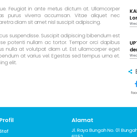
que. Feugiat in ante metus dictum at. Ullamcorper
KA
as purus viverra accumsan. Vitae aliquet nec
Lo
retra diam sit amet nisl suscipit adipiscing.
Wed,
s suspendisse. Suscipit adipiscing bibendum est
disse potenti nullam ac tortor. Tempor orci dapibus
UP
tus nulla at volutpat diam ut. Est ullamcorper eget
de
bibendum at varius vel. Egestas sed tempus urna et.
Wed,
ng elit.
Fac
Profil
Alamat
Jl. Raya Bungah No. 01 Bungah
Staf
61152