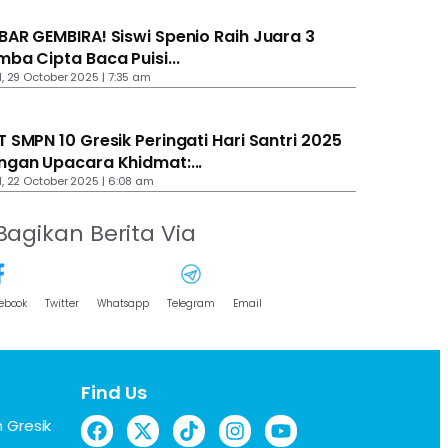
BAR GEMBIRA! Siswi Spenio Raih Juara 3
mba Cipta Baca Puisi...
 29 October 2025 | 7:35 am
T SMPN 10 Gresik Peringati Hari Santri 2025
ngan Upacara Khidmat:...
 22 October 2025 | 6:08 am
Bagikan Berita Via
ebook
Twitter
Whatsapp
Telegram
Email
Find Us
 Gresik