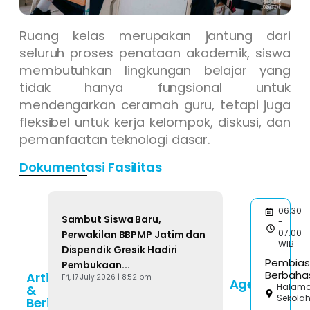
Ruang kelas merupakan jantung dari
seluruh proses penataan akademik, siswa
membutuhkan lingkungan belajar yang
tidak hanya fungsional untuk
mendengarkan ceramah guru, tetapi juga
fleksibel untuk kerja kelompok, diskusi, dan
pemanfaatan teknologi dasar.
Dokumentasi Fasilitas
06.30
Sambut Siswa Baru,
-
07.00
Perwakilan BBPMP Jatim dan
WIB
Dispendik Gresik Hadiri
Pembia
Pembukaan...
Berbaha
Artikel
Fri, 17 July 2026 | 8:52 pm
Agenda
Halam
&
Sekola
Berita