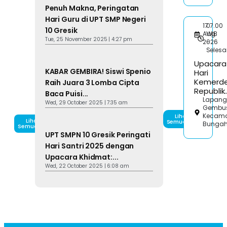
Penuh Makna, Peringatan
Hari Guru di UPT SMP Negeri
17
07.00
10 Gresik
Aug
WIB
Tue, 25 November 2025 | 4:27 pm
2026
-
Selesa
Upacara
KABAR GEMBIRA! Siswi Spenio
Hari
Kemerd
Raih Juara 3 Lomba Cipta
Republik..
Baca Puisi...
Lapan
Wed, 29 October 2025 | 7:35 am
Gembu
Kecam
Lihat
Lihat
Semuanya
Bunga
Semuanya
UPT SMPN 10 Gresik Peringati
Hari Santri 2025 dengan
Upacara Khidmat:...
Wed, 22 October 2025 | 6:08 am