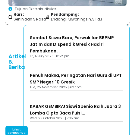
Tujuan Ekstrakurikuler
Hari :
Pendamping :
Senin dan Selasa
Endang Purwoningsih, S.Pd.i
Sambut Siswa Baru, Perwakilan BBPMP
Jatim dan Dispendik Gresik Hadiri
Pembukaan...
Artikel
Fri, 17 July 2026 | 8:52 pm
&
Berita
Penuh Makna, Peringatan Hari Guru di UPT
SMP Negeri 10 Gresik
Tue, 25 November 2025 | 4:27 pm
KABAR GEMBIRA! Siswi Spenio Raih Juara 3
Lomba Cipta Baca Puisi...
Wed, 29 October 2025 | 7:35 am
Lihat
Semuanya