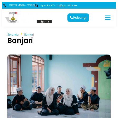
0878-4684-2358
spenio.official@gmail.com
Hubungi
Beranda
Banjari
Banjari