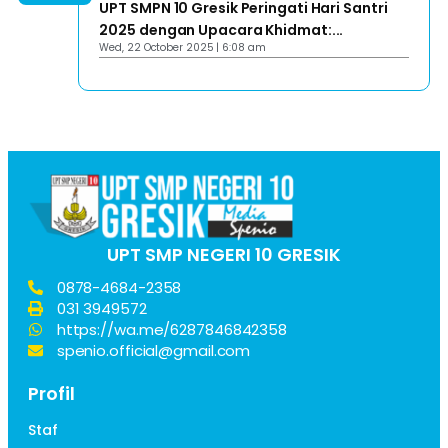
UPT SMPN 10 Gresik Peringati Hari Santri
2025 dengan Upacara Khidmat:...
Wed, 22 October 2025 | 6:08 am
UPT SMP NEGERI 10 GRESIK
0878-4684-2358
031 3949572
https://wa.me/6287846842358
spenio.official@gmail.com
Profil
Staf