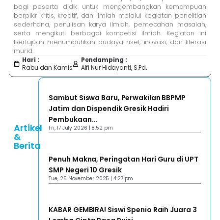
bagi peserta didik untuk mengembangkan kemampuan
berpikir kritis, kreatif, dan ilmiah melalui kegiatan penelitian
sederhana, penulisan karya ilmiah, pemecahan masalah,
serta mengikuti berbagai kompetisi ilmiah. Kegiatan ini
bertujuan menumbuhkan budaya riset, inovasi, dan literasi
murid.
Hari :
Pendamping :
Rabu dan Kamis
Alfi Nur Hidayanti, S.Pd.
Sambut Siswa Baru, Perwakilan BBPMP
Jatim dan Dispendik Gresik Hadiri
Pembukaan...
Artikel
Fri, 17 July 2026 | 8:52 pm
&
Berita
Penuh Makna, Peringatan Hari Guru di UPT
SMP Negeri 10 Gresik
Tue, 25 November 2025 | 4:27 pm
KABAR GEMBIRA! Siswi Spenio Raih Juara 3