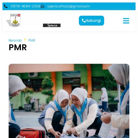
0878-4684-2358
spenio.official@gmail.com
Hubungi
Beranda
PMR
PMR