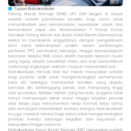
Tujuan Ekstrakurikuler
Palang Merah Remaja (PMR) UPT SMP Negeri 10 Gresik
adalah wadah pembinaan karakter bagi siswa untuk
menumbuhkan jiwa kemanusiaan, kepedulian sosial, dan
kemandirian sejak dini. Berlandaskan 7 Prinsip Dasar
Gerakan Palang Merah dan Bulan Sabit Merah Internasional,
ekskul ini membekali anggotanya dengan pengetahuan
teori serta keterampilan praktis dalam pertolongan
pertama (PP), perawatan keluarga, hingga kesiapsiagaan
bencana. Melalui PMR, siswa dilatih menjadi relawan muda
yang sigap, disiplin, berakhlak mulia, dan siap berkontribusi
nyata bagi lingkungan sekolah maupun masyarakat luas.
Ekstrakurikuler Pencak Silat Nur Harias merupakan wadah
bagi peserta didik untuk mengembangkan kemampuan
bela diri sekaligus membentuk karakter yang disiplin,
percaya diri, bertanggung jawab, dan menjunjung tinggi
nilai sportivitas. Melalui latihan yang terarah, anggota tidak
hanya mempelajari teknik dasar hingga lanjutan pencak
silat, tetapi juga menanamkan sikap hormat, kerja sama,
dan semangat melestarikan budaya bangsa. Ekstrakurikuler
ini juga menjadi sarana bagi siswa untuk mengembangkan
prestasi melalui berbagai kegiatan dan kejuaraan di
kabupaten hingga nasional.
Ekstrakurikuler Karya Ilmiah Remaja (KIR) merupakan wadah