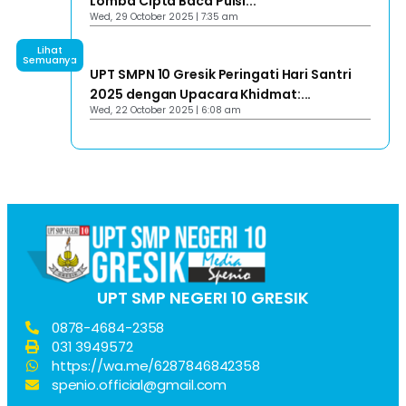
Lomba Cipta Baca Puisi...
Wed, 29 October 2025 | 7:35 am
Lihat
Semuanya
UPT SMPN 10 Gresik Peringati Hari Santri
2025 dengan Upacara Khidmat:...
Wed, 22 October 2025 | 6:08 am
UPT SMP NEGERI 10 GRESIK
0878-4684-2358
031 3949572
https://wa.me/6287846842358
spenio.official@gmail.com