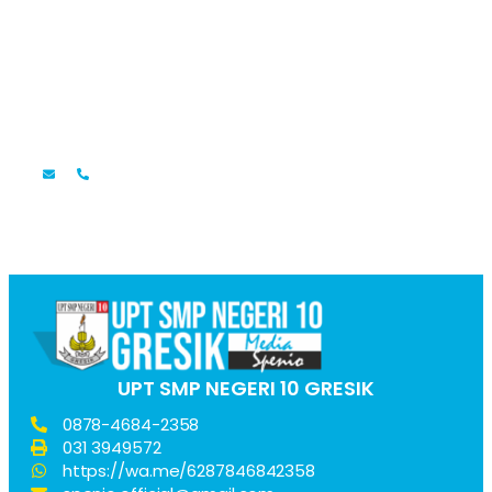
Faridatul Mardlotillah, S.Pd.
Guru Bahasa Indonesia
UPT SMP NEGERI 10 GRESIK
0878-4684-2358
031 3949572
https://wa.me/6287846842358