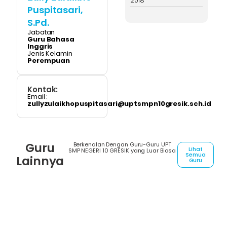
2018
Puspitasari,
S.Pd.
Jabatan
Guru Bahasa
Inggris
Jenis Kelamin
Perempuan
Kontak:
Email :
zullyzulaikhopuspitasari@uptsmpn10gresik.sch.id
Guru
Berkenalan Dengan Guru-Guru UPT
Lihat
SMP NEGERI 10 GRESIK yang Luar Biasa
Semua
Lainnya
Guru