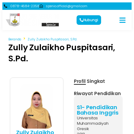
0878-4684-2358
spenio.official@gmail.com
Hubungi
Beranda
Zully Zulaikho Puspitasari, S.Pd.
Zully Zulaikho Puspitasari,
S.Pd.
Profil Singkat
Riwayat Pendidikan
S1- Pendidikan
Bahasa Inggris
Universitas
Muhammadiyah
Gresik
Zully Zulaikho