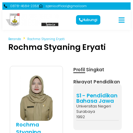
0878-4684-2358
spenio.official@gmail.com
Hubungi
Beranda
Rochma Styaning Eryati
Rochma Styaning Eryati
Profil Singkat
Riwayat Pendidikan
S1 - Pendidikan
Bahasa Jawa
Universitas Negeri
Surabaya
1992
Rochma
Styaning