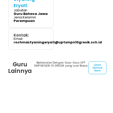
Eryati
Jabatan
Guru Bahasa Jawa
Jenis Kelamin
Perempuan
Kontak:
Email :
rochmastyaningeryati@uptsmpn10gresik.sch.id
Guru
Berkenalan Dengan Guru-Guru UPT
Lihat
SMP NEGERI 10 GRESIK yang Luar Biasa
Semua
Lainnya
Guru