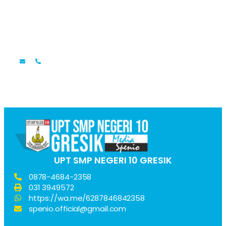
Faridatul Mardlotillah, S.Pd.
Guru Bahasa Indonesia
UPT SMP NEGERI 10 GRESIK
0878-4684-2358
031 3949572
https://wa.me/6287846842358
spenio.official@gmail.com