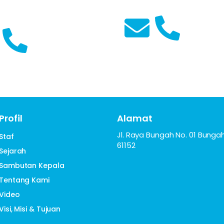
iffah Nabilah
Ahmad Aga Khan, S.Pd
Guru PKN
yani
asa Indonesia
Profil
Alamat
Jl. Raya Bungah No. 01 Bungah
Staf
61152
Sejarah
Sambutan Kepala
Tentang Kami
Video
Visi, Misi & Tujuan