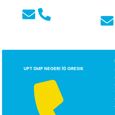
Mamik Umiati,S.Pd
Farras
Guru IPA
Mahdi
Guru Bah
UPT SMP NEGERI 10 GRESIK