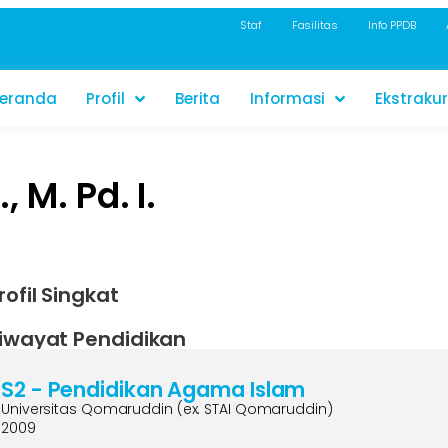
Staf
Fasilitas
Info PPDB
eranda
Profil
Berita
Informasi
Ekstrakur
, M. Pd. I.
rofil Singkat
iwayat Pendidikan
S2 - Pendidikan Agama Islam
Universitas Qomaruddin (ex. STAI Qomaruddin)
2009