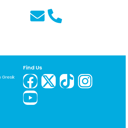
.
Faridatul Mardlotillah, S.Pd.
Guru Bahasa Indonesia
Find Us
 Gresik