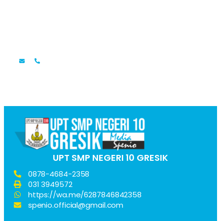
Faridatul Mardlotillah, S.Pd.
Guru Bahasa Indonesia
UPT SMP NEGERI 10 GRESIK
0878-4684-2358
031 3949572
https://wa.me/6287846842358
spenio.official@gmail.com