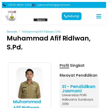
0878-4684-2358
spenio.official@gmail.com
Hubungi
Beranda
Muhammad Afif Ridlwan, S.Pd.
Muhammad Afif Ridlwan,
S.Pd.
Profil Singkat
Riwayat Pendidikan
S1 - Pendidikan
Jasmani
Universitas PGRI
Adibuana Surabaya
Muhammad
2019
Afif Ridlwan,