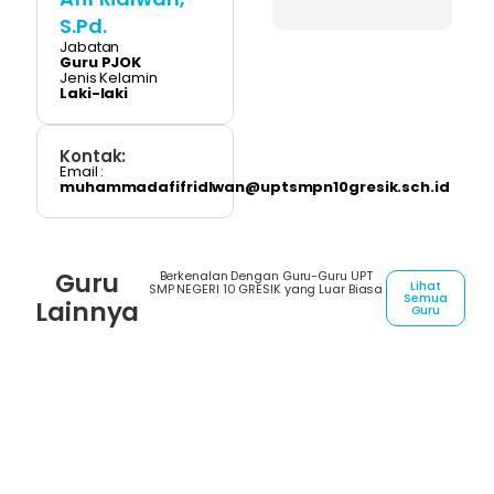
S.Pd.
Jabatan
Guru PJOK
Jenis Kelamin
Laki-laki
Kontak:
Email :
muhammadafifridlwan@uptsmpn10gresik.sch.id
Guru
Berkenalan Dengan Guru-Guru UPT
Lihat
SMP NEGERI 10 GRESIK yang Luar Biasa
Semua
Lainnya
Guru