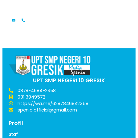
Faridatul Mardlotillah, S.Pd.
Guru Bahasa Indonesia
UPT SMP NEGERI 10 GRESIK
0878-4684-2358
031 3949572
https://wa.me/6287846842358
spenio.official@gmail.com
Profil
Staf