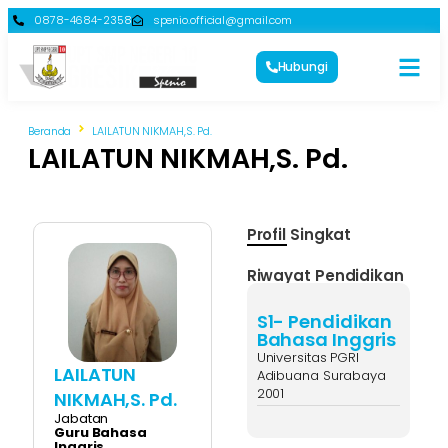
0878-4684-2358
spenio.official@gmail.com
Hubungi
Beranda
LAILATUN NIKMAH,S. Pd.
LAILATUN NIKMAH,S. Pd.
Profil Singkat
Riwayat Pendidikan
S1- Pendidikan
Bahasa Inggris
Universitas PGRI
LAILATUN
Adibuana Surabaya
2001
NIKMAH,S. Pd.
Jabatan
Guru Bahasa
Inggris