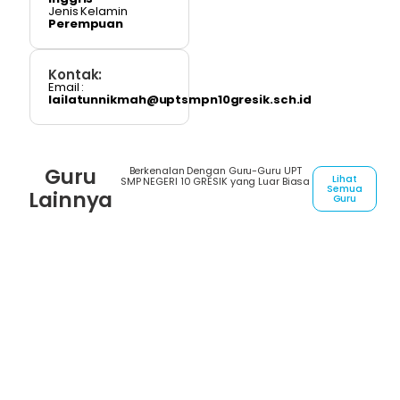
Jenis Kelamin
Perempuan
Kontak:
Email :
lailatunnikmah@uptsmpn10gresik.sch.id
Guru
Berkenalan Dengan Guru-Guru UPT
Lihat
SMP NEGERI 10 GRESIK yang Luar Biasa
Semua
Lainnya
Guru