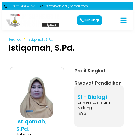
0878-4684-2358
spenio.official@gmail.com
Hubungi
Beranda
Istiqomah, S.Pd.
Istiqomah, S.Pd.
Profil Singkat
Riwayat Pendidikan
S1 - Biologi
Universitas Islam
Malang
1993
Istiqomah,
S.Pd.
Jabatan