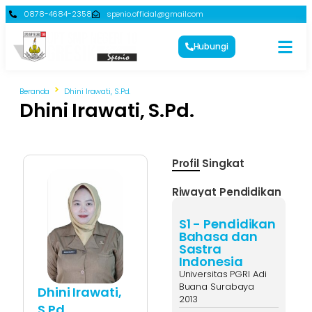
0878-4684-2358
spenio.official@gmail.com
Hubungi
Beranda
Dhini Irawati, S.Pd.
Dhini Irawati, S.Pd.
Profil Singkat
Riwayat Pendidikan
S1 - Pendidikan
Bahasa dan
Sastra
Indonesia
Universitas PGRI Adi
Buana Surabaya
Dhini Irawati,
2013
S.Pd.