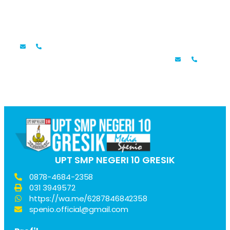
Mamik Umiati,S.Pd
Farrasiffah 
Guru IPA
Mahdiyani
Guru Bahasa Indo
UPT SMP NEGERI 10 GRESIK
0878-4684-2358
031 3949572
https://wa.me/6287846842358
spenio.official@gmail.com