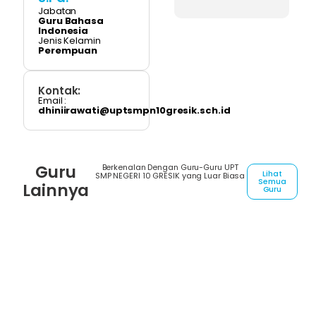
Jabatan
Guru Bahasa
Indonesia
Jenis Kelamin
Perempuan
Kontak:
Email :
dhiniirawati@uptsmpn10gresik.sch.id
Guru
Berkenalan Dengan Guru-Guru UPT
Lihat
SMP NEGERI 10 GRESIK yang Luar Biasa
Semua
Lainnya
Guru