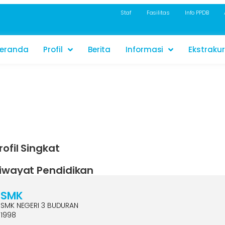
Staf
Fasilitas
Info PPDB
eranda
Profil
Berita
Informasi
Ekstrakur
rofil Singkat
iwayat Pendidikan
SMK
SMK NEGERI 3 BUDURAN
1998