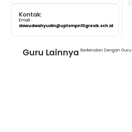
Kontak:
Email :
dawudwahyudin@uptsmpn10gresik.sch.id
Guru Lainnya
Berkenalan Dengan Guru-
Mamik Umiati,S.Pd
Farras
Guru IPA
Mahdi