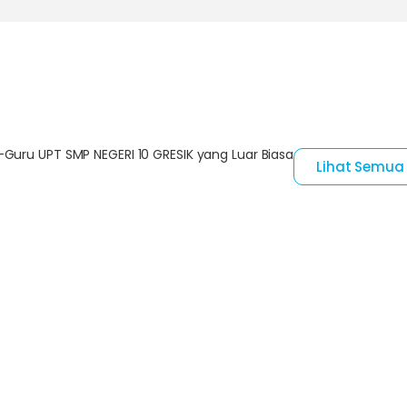
Guru UPT SMP NEGERI 10 GRESIK yang Luar Biasa
Lihat Semua
iffah Nabilah
Ahmad Aga Khan, S.Pd
Guru PKN
yani