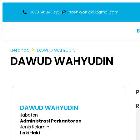
0878-4684-2358
spenio.official@gmail.com
B
Beranda
DAWUD WAHYUDIN
DAWUD WAHYUDIN
P
R
DAWUD WAHYUDIN
Jabatan
Administrasi Perkantoran
Jenis Kelamin
Laki-laki