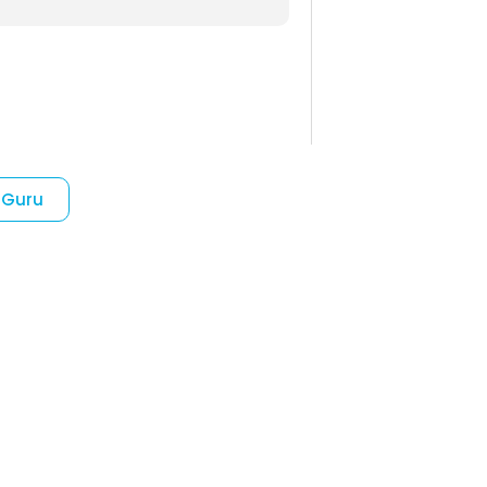
 Guru
.
Faridatul Mardlotillah, S.Pd.
Guru Bahasa Indonesia