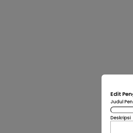
Edit P
Judul P
Deskripsi